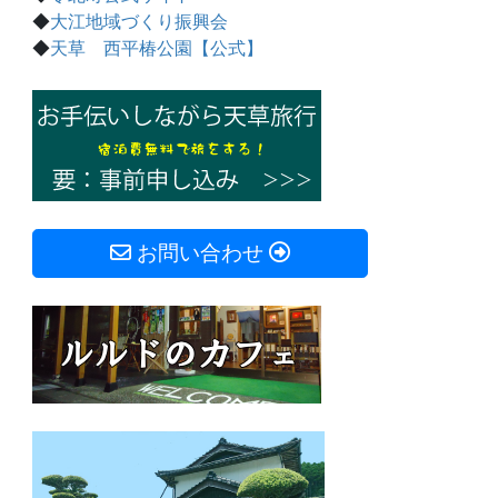
◆
大江地域づくり振興会
◆
天草 西平椿公園【公式】
お問い合わせ