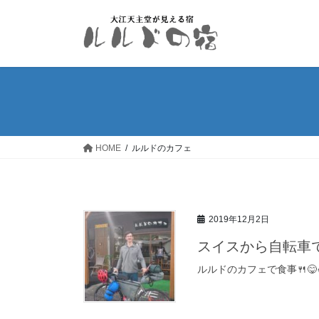
コ
ナ
ン
ビ
テ
ゲ
ン
ー
ツ
シ
へ
ョ
ス
ン
キ
に
ッ
移
HOME
ルルドのカフェ
プ
動
2019年12月2日
スイスから自転車
ルルドのカフェで食事🍴😋