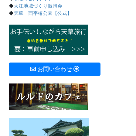
◆
大江地域づくり振興会
◆
天草 西平椿公園【公式】
お問い合わせ