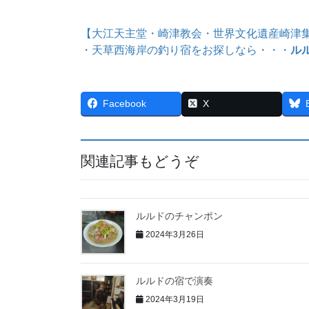
【大江天主堂・崎津教会・世界文化遺産崎津
・天草西海岸の釣り宿をお探しなら・・・
ル
Facebook
X
関連記事もどうぞ
ルルドのチャンポン
2024年3月26日
ルルドの宿で演奏
2024年3月19日