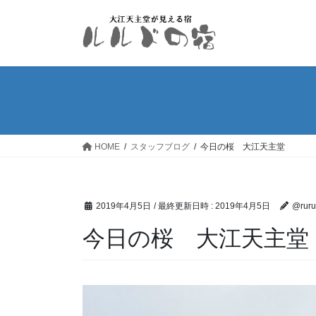
コ
ナ
ン
ビ
テ
ゲ
ン
ー
ツ
シ
へ
ョ
ス
ン
キ
に
ッ
移
HOME
スタッフブログ
今日の桜 大江天主堂
プ
動
2019年4月5日
/ 最終更新日時 :
2019年4月5日
@ruru
今日の桜 大江天主堂